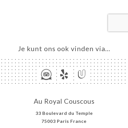
ME
VEREN
ERIJ
IEW
NU
Je kunt ons ook vinden via…
TACT
Au Royal Couscous
33 Boulevard du Temple
75003 Paris France