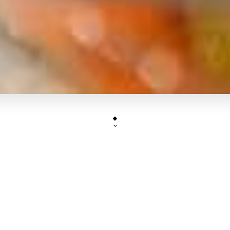
Bienvenue dans votre Restaurant "Au R
Notre cuisine se définit comme étant une invitation au voyage, 