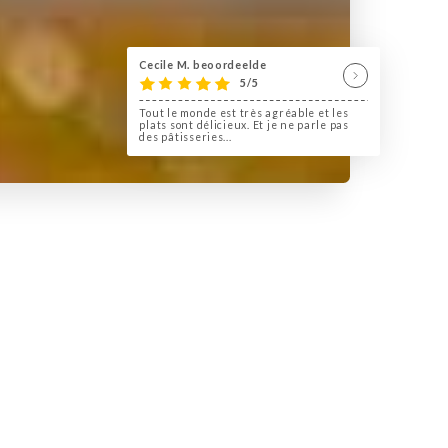
Cecile M. beoordeelde
5/5
Tout le monde est très agréable et les
plats sont délicieux. Et je ne parle pas
des pâtisseries...
oyal Couscous"
une gamme de saveurs, de goûts et de