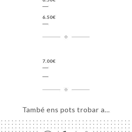
6.50€
7.00€
També ens pots trobar a…