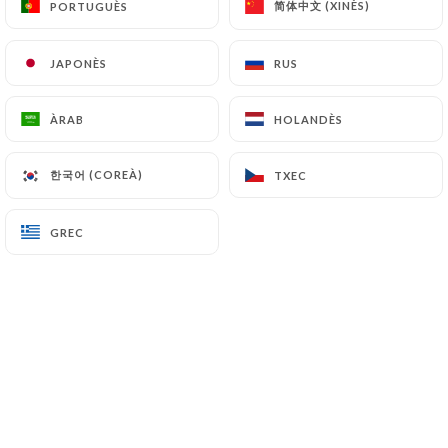
简体中文 (XINÈS)
简体中文 (XINÈS)
PORTUGUÈS
PORTUGUÈS
7.50€
JAPONÈS
JAPONÈS
RUS
RUS
7.00€
ÀRAB
ÀRAB
HOLANDÈS
HOLANDÈS
9.00€
한국어 (COREÀ)
한국어 (COREÀ)
TXEC
TXEC
7.50€
GREC
GREC
7.50€
7.00€