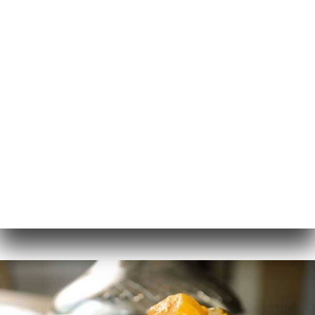
IT
MENU
/
PAGINA INIZIALE
GALLERIA
Galleria