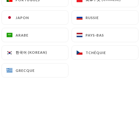
7.4 Non-communication des données personnelles
https://auroyalcouscous.fr
s’interdit de traiter,
héberger ou transférer les Informations collectées
JAPON
JAPON
RUSSIE
RUSSIE
sur ses Clients vers un pays situé en dehors de
l’Union européenne ou reconnu comme « non
ARABE
ARABE
PAYS-BAS
PAYS-BAS
adéquat » par la Commission européenne sans en
informer préalablement le client. Pour autant,
한국어 (KOREAN)
한국어 (KOREAN)
TCHÉQUIE
TCHÉQUIE
https://auroyalcouscous.fr
reste libre du choix
de ses sous-traitants techniques et commerciaux à
la condition qu’il présentent les garanties
GRECQUE
GRECQUE
suffisantes au regard des exigences du Règlement
Général sur la Protection des Données (RGPD : n°
2016-679).
https://auroyalcouscous.fr
s’engage à prendre
toutes les précautions nécessaires afin de
préserver la sécurité des Informations et
notamment qu’elles ne soient pas communiquées à