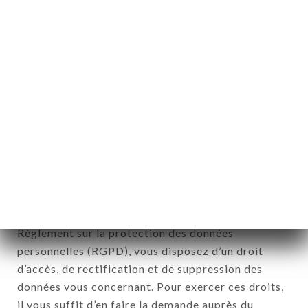
physiques auxquelles elles s'appliquent » (article 4
de la loi n° 78-17 du 6 janvier 1978).
12. Utilisation des données dans le
cadre de l'inscription à la newsletter.
Données récoltées aux fins d’envoi d’offres
commerciales relatives à l’enseigne AU ROYAL
COUSCOUS. Les données récoltées pourront être
traitées par l’ensemble des filiales et sous filiales
de la société.
Conformément à la loi Informatique et Liberté du 6
Janvier 1978 et modifiée en 2004 ainsi qu’au
Règlement sur la protection des données
personnelles (RGPD), vous disposez d’un droit
d’accès, de rectification et de suppression des
données vous concernant. Pour exercer ces droits,
il vous suffit d’en faire la demande auprès du