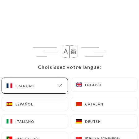
Personnelles qu’il souhaiterait que
https://auroyalcouscous.fr
corrige, mette à jour
ou supprime, en s’identifiant précisément avec une
copie d’une pièce d’identité (carte d’identité ou
passeport).
Les demandes de suppression de Données
Personnelles seront soumises aux obligations qui
Choisissez votre langue:
Choisissez votre langue:
sont imposées à
https://auroyalcouscous.fr
par
la loi, notamment en matière de conservation ou
ENGLISH
ENGLISH
FRANÇAIS
FRANÇAIS
d’archivage des documents. Enfin, les Utilisateurs
de
https://auroyalcouscous.fr
peuvent déposer
une réclamation auprès des autorités de contrôle,
ESPAÑOL
ESPAÑOL
CATALAN
CATALAN
et notamment de la CNIL
(
https://www.cnil.fr/fr/plaintes
).
ITALIANO
ITALIANO
DEUTSH
DEUTSH
简体中文 (CHINESE)
简体中文 (CHINESE)
PORTUGUÊS
PORTUGUÊS